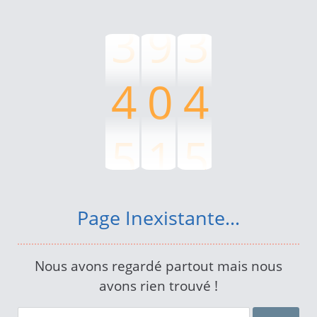
3
9
3
4
0
4
5
1
5
6
2
6
Page Inexistante...
7
3
7
Nous avons regardé partout mais nous
avons rien trouvé !