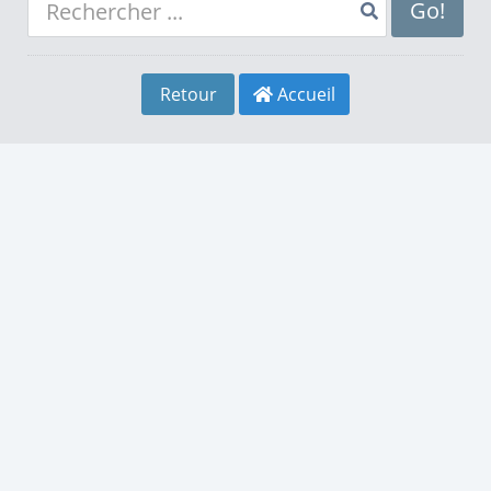
8
4
8
Go!
9
5
9
Retour
Accueil
0
6
0
1
7
1
2
8
2
3
9
3