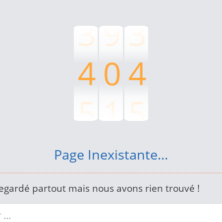
3
9
3
4
0
4
5
1
5
6
2
6
Page Inexistante...
7
3
7
egardé partout mais nous avons rien trouvé !