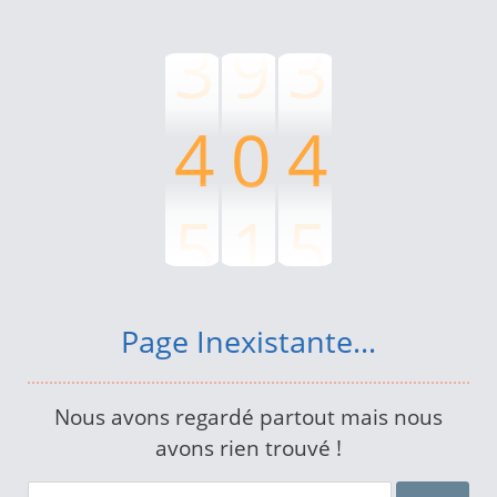
3
9
3
4
0
4
5
1
5
6
2
6
Page Inexistante...
7
3
7
Nous avons regardé partout mais nous
avons rien trouvé !