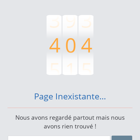
3
9
3
4
0
4
5
1
5
6
2
6
Page Inexistante...
7
3
7
Nous avons regardé partout mais nous
avons rien trouvé !