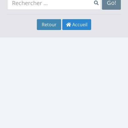
8
4
8
Go!
9
5
9
Retour
Accueil
0
6
0
1
7
1
2
8
2
3
9
3