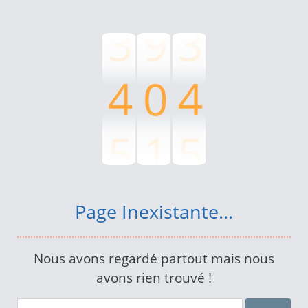
3
9
3
4
0
4
5
1
5
6
2
6
Page Inexistante...
7
3
7
Nous avons regardé partout mais nous
avons rien trouvé !