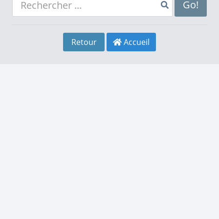
8
4
8
Go!
9
5
9
Retour
Accueil
0
6
0
1
7
1
2
8
2
3
9
3