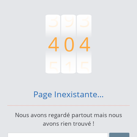
3
9
3
4
0
4
5
1
5
6
2
6
Page Inexistante...
7
3
7
Nous avons regardé partout mais nous
avons rien trouvé !