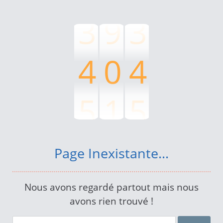
3
9
3
4
0
4
5
1
5
6
2
6
Page Inexistante...
7
3
7
Nous avons regardé partout mais nous
avons rien trouvé !