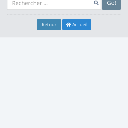
8
4
8
Go!
9
5
9
Retour
Accueil
0
6
0
1
7
1
2
8
2
3
9
3