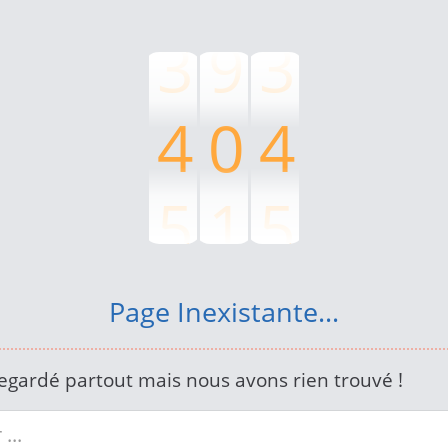
3
9
3
4
0
4
5
1
5
6
2
6
Page Inexistante...
7
3
7
egardé partout mais nous avons rien trouvé !