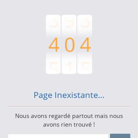
3
9
3
4
0
4
5
1
5
6
2
6
Page Inexistante...
7
3
7
Nous avons regardé partout mais nous
avons rien trouvé !