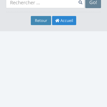
8
4
8
Go!
9
5
9
Retour
Accueil
0
6
0
1
7
1
2
8
2
3
9
3