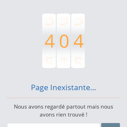
3
9
3
4
0
4
5
1
5
6
2
6
Page Inexistante...
7
3
7
Nous avons regardé partout mais nous
avons rien trouvé !