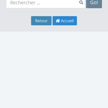
8
4
8
Go!
9
5
9
Retour
Accueil
0
6
0
1
7
1
2
8
2
3
9
3