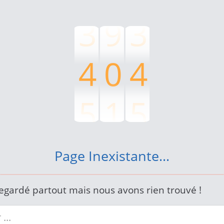
3
9
3
4
0
4
5
1
5
6
2
6
Page Inexistante...
7
3
7
egardé partout mais nous avons rien trouvé !