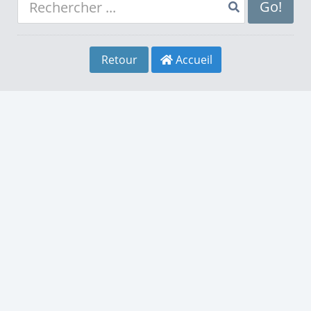
8
4
8
Go!
9
5
9
Retour
Accueil
0
6
0
1
7
1
2
8
2
3
9
3