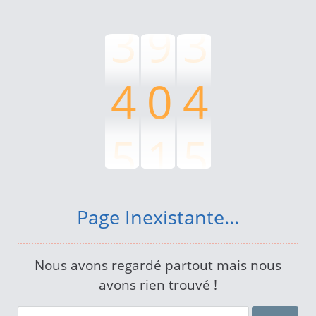
3
9
3
4
0
4
5
1
5
6
2
6
Page Inexistante...
7
3
7
Nous avons regardé partout mais nous
avons rien trouvé !