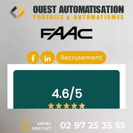
Recrutement
02 97 25 35 55
APPEL
GRATUIT