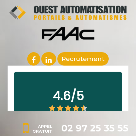
Recrutement
02 97 25 35 55
APPEL
GRATUIT